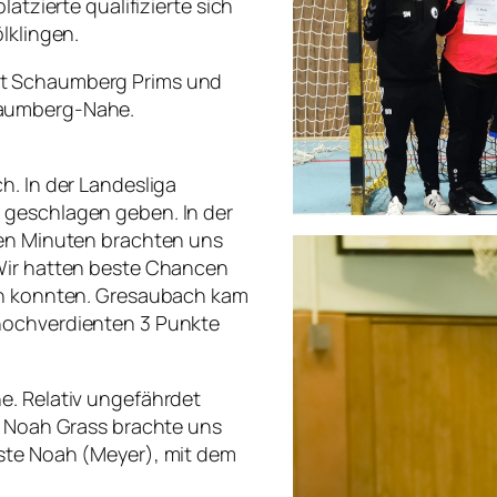
atzierte qualifizierte sich
lklingen.
st Schaumberg Prims und
haumberg-Nahe.
.
h. In der Landesliga
 geschlagen geben. In der
gen Minuten brachten uns
 Wir hatten beste Chancen
zen konnten. Gresaubach kam
hochverdienten 3 Punkte
e. Relativ ungefährdet
n. Noah Grass brachte uns
hste Noah (Meyer), mit dem