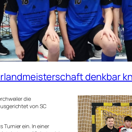
arlandmeisterschaft denkbar k
erchweiler die
 ausgerichtet von SC
Turnier ein. In einer