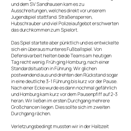
und dem SV Sandhausen kam es zu
Ausschreitungen, welches direkt vor unserem
Jugendspiel stattfand. Straßensperren,
Hubschrauber und viel Polizeiaufgebot erschwerten
das durchkommen zum Spielort.
Das Spiel startete aber pünktlich und es entwickelte
sich ein überaus munteres Fußballspiel. Von
Defensivarbeit hielten beide Teams am heutigen
Tag recht wenig. Früh ging Homburg, nach einer
Standardsituation in Führung. Wir glichen
postwendend aus und drehten den Rückstand sogar
in eine deutliche 3-1 Führung bis kurz vor der Pause.
Nach einer Ecke wurde es dann nochmal gefährlich
und Homburg kam kurz vor dem Pausenpfiff auf 2-3
heran. Wir ließen im ersten Durchgang mehrere
Großchancen liegen. Dies sollte sich im zweiten
Durchgang rächen.
Verletzungsbedingt mussten wir in der Halbzeit