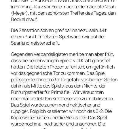
nächsten 3 Punkte ein. Noah Grass brachte uns früh
in Führung. Kurz vor Ende machte der nächste Noah
(Meyer), mit dem schönsten Treffer des Tages, den
Deckel drauf.
Die Sensation schien greifbar nahe zu sein. Mit
einem Punkt im letzten Spiel wären wir auf der
Saarlandmeisterschaft.
Gegen den Verbandsligisten merkte man aber früh,
dass die beiden vorigen Spiele viel Kraft gekostet
hatten. Die letzten Prozente fehlten, um gefährlich
vor das gegnerische Tor zu kommen. Das Spiel
plätscherte ohne große Torgefahr von beiden Seiten
dahin, als Mitte des Spiels, aus dem Nichts, der
Führungstreffer für Prims fiel. Wir versuchten
nochmal die letzten Kraftreserven zu mobilisieren.
Das Spiel wurde zunehmend hektischer und
ruppiger. Folglich kassierten wir noch das 0-2. Die
Köpfe waren unten und die Akkus leer. Das Spiel
wurde nochmal hektischer und unschöner. Die