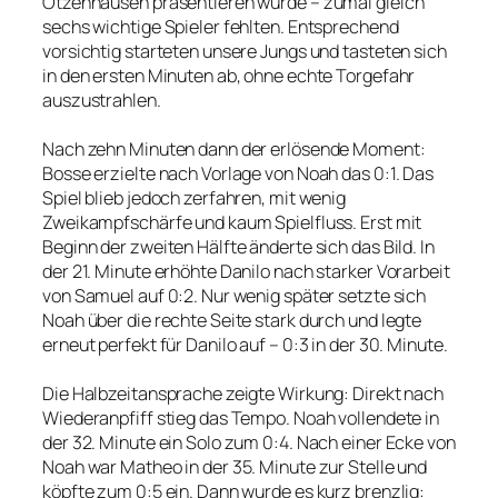
Otzenhausen präsentieren würde – zumal gleich
sechs wichtige Spieler fehlten. Entsprechend
vorsichtig starteten unsere Jungs und tasteten sich
in den ersten Minuten ab, ohne echte Torgefahr
auszustrahlen.
Nach zehn Minuten dann der erlösende Moment:
Bosse erzielte nach Vorlage von Noah das 0:1. Das
Spiel blieb jedoch zerfahren, mit wenig
Zweikampfschärfe und kaum Spielfluss. Erst mit
Beginn der zweiten Hälfte änderte sich das Bild. In
der 21. Minute erhöhte Danilo nach starker Vorarbeit
von Samuel auf 0:2. Nur wenig später setzte sich
Noah über die rechte Seite stark durch und legte
erneut perfekt für Danilo auf – 0:3 in der 30. Minute.
Die Halbzeitansprache zeigte Wirkung: Direkt nach
Wiederanpfiff stieg das Tempo. Noah vollendete in
der 32. Minute ein Solo zum 0:4. Nach einer Ecke von
Noah war Matheo in der 35. Minute zur Stelle und
köpfte zum 0:5 ein. Dann wurde es kurz brenzlig: