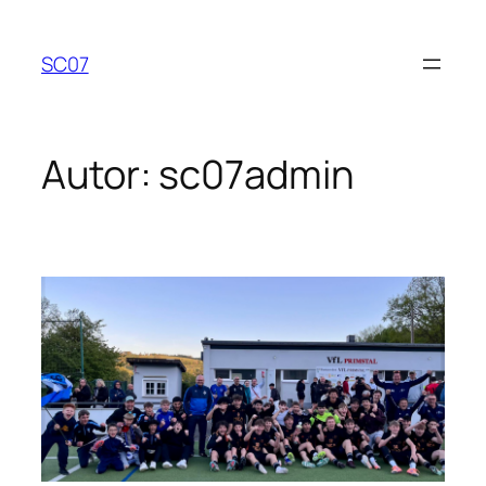
Zum
Inhalt
SC07
springen
Autor:
sc07admin