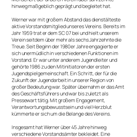
hinweg maßgeblich geprägt und begleitet hat.
Werner war mit großem Abstand das dienstälteste
aktive Vorstandsmitglied unseres Vereins. Bereits im
Jahr 1959 trat er dem SC 07 bei und hielt unserem
Verein seitdem über mehr als sechs Jahrzehnte die
Treue. Seit Beginn der 1980er Jahre engagierte er
sich unermüdlich in verschiedenen Funktionen im
Vorstand. Er war unter anderem Jugendleiter und
gehörte 1986 zu den Mitinitiatoren der ersten
Jugendspielgemeinschaft. Ein Schritt, der für die
Zukunft der Jugendarbeit in unserer Region von
großer Bedeutung war. Später übernahm er das Amt
des Geschäftsführers und war bis zuletzt als
Pressewart tätig. Mit großem Engagement,
Verantwortungsbewusstsein und viel Herzblut
kümmerte er sich um die Belange des Vereins.
Insgesamt hat Werner über 45 Jahre hinweg
verschiedene Vorstandsämter bekleidet. Eine