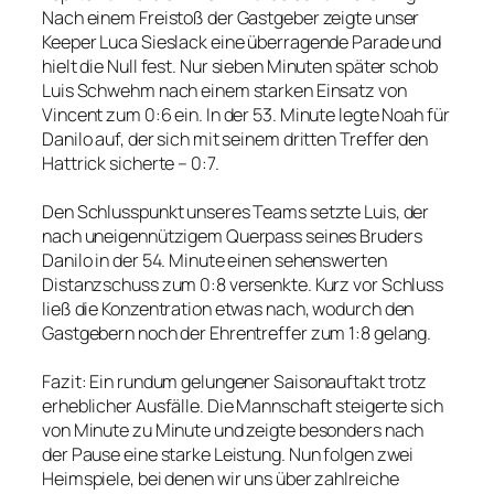
Nach einem Freistoß der Gastgeber zeigte unser
Keeper Luca Sieslack eine überragende Parade und
hielt die Null fest. Nur sieben Minuten später schob
Luis Schwehm nach einem starken Einsatz von
Vincent zum 0:6 ein. In der 53. Minute legte Noah für
Danilo auf, der sich mit seinem dritten Treffer den
Hattrick sicherte – 0:7.
Den Schlusspunkt unseres Teams setzte Luis, der
nach uneigennützigem Querpass seines Bruders
Danilo in der 54. Minute einen sehenswerten
Distanzschuss zum 0:8 versenkte. Kurz vor Schluss
ließ die Konzentration etwas nach, wodurch den
Gastgebern noch der Ehrentreffer zum 1:8 gelang.
Fazit: Ein rundum gelungener Saisonauftakt trotz
erheblicher Ausfälle. Die Mannschaft steigerte sich
von Minute zu Minute und zeigte besonders nach
der Pause eine starke Leistung. Nun folgen zwei
Heimspiele, bei denen wir uns über zahlreiche