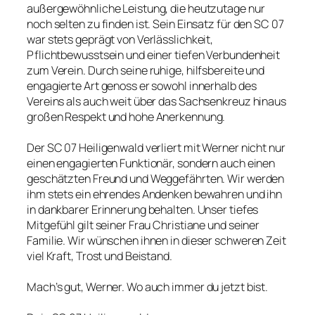
außergewöhnliche Leistung, die heutzutage nur
noch selten zu finden ist. Sein Einsatz für den SC 07
war stets geprägt von Verlässlichkeit,
Pflichtbewusstsein und einer tiefen Verbundenheit
zum Verein. Durch seine ruhige, hilfsbereite und
engagierte Art genoss er sowohl innerhalb des
Vereins als auch weit über das Sachsenkreuz hinaus
großen Respekt und hohe Anerkennung.
Der SC 07 Heiligenwald verliert mit Werner nicht nur
einen engagierten Funktionär, sondern auch einen
geschätzten Freund und Weggefährten. Wir werden
ihm stets ein ehrendes Andenken bewahren und ihn
in dankbarer Erinnerung behalten. Unser tiefes
Mitgefühl gilt seiner Frau Christiane und seiner
Familie. Wir wünschen ihnen in dieser schweren Zeit
viel Kraft, Trost und Beistand.
Mach’s gut, Werner. Wo auch immer du jetzt bist.