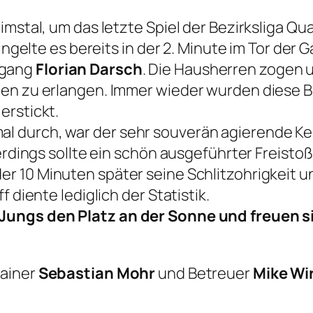
mstal, um das letzte Spiel der Bezirksliga Qual
lingelte es bereits in der 2. Minute im Tor der
gang
Florian Darsch
. Die Hausherren zogen u
iten zu erlangen. Immer wieder wurden dies
erstickt.
l durch, war der sehr souverän agierende K
lerdings sollte ein schön ausgeführter Freist
der 10 Minuten später seine Schlitzohrigkeit u
 diente lediglich der Statistik.
Jungs den Platz an der Sonne und freuen si
rainer
Sebastian Mohr
und Betreuer
Mike Wi