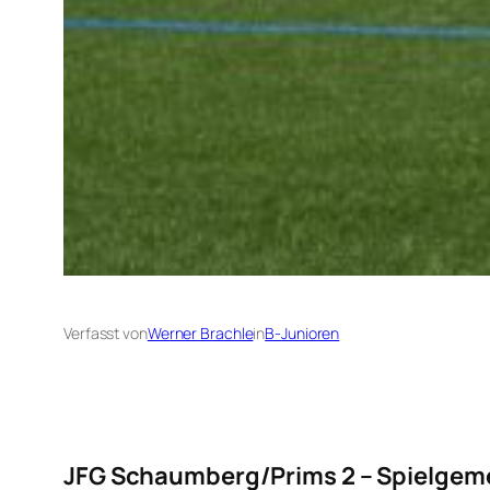
Verfasst von
Werner Brachle
in
B-Junioren
JFG Schaumberg/Prims 2 – Spielgeme