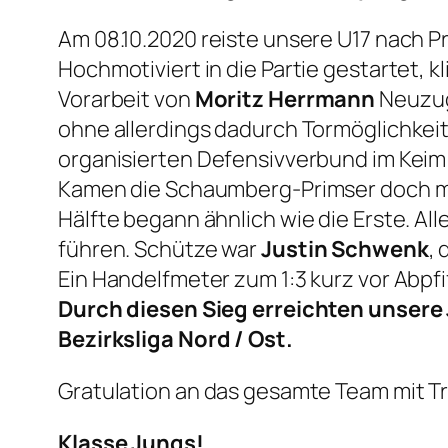
Am 08.10.2020 reiste unsere U17 nach Pri
Hochmotiviert in die Partie gestartet, k
Vorarbeit von
Moritz Herrmann
Neuzu
ohne allerdings dadurch Tormöglichke
organisierten Defensivverbund im Keim 
Kamen die Schaumberg-Primser doch ma
Hälfte begann ähnlich wie die Erste. Al
führen. Schütze war
Justin Schwenk
, 
Ein Handelfmeter zum 1:3 kurz vor Abpfiff
Durch diesen Sieg erreichten unsere 
Bezirksliga Nord / Ost.
Gratulation an das gesamte Team mit T
Klasse Jungs!