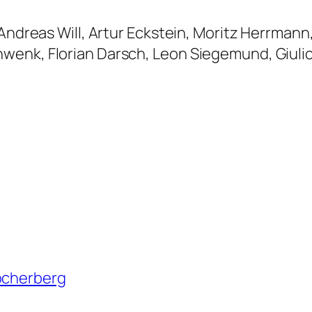
 Andreas Will, Artur Eckstein, Moritz Herrman
enk, Florian Darsch, Leon Siegemund, Giulio 
Höcherberg