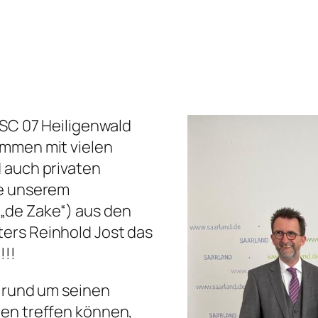
 SC 07 Heiligenwald
ammen mit vielen
 auch privaten
ie unserem
„de Zake“) aus den
ers Reinhold Jost das
!!!
e rund um seinen
ren treffen können,