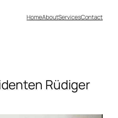
Home
About
Services
Contact
identen Rüdiger