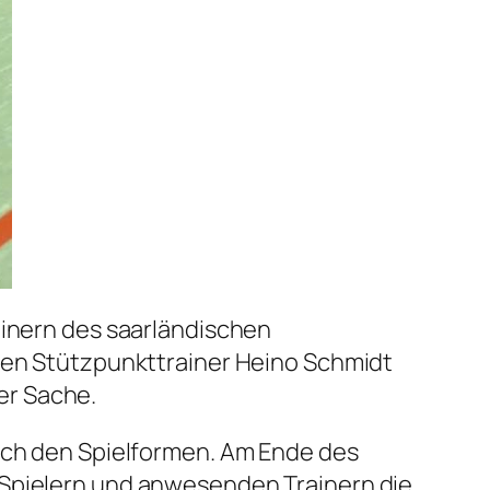
ainern des saarländischen
iden Stützpunkttrainer Heino Schmidt
er Sache.
lich den Spielformen. Am Ende des
 Spielern und anwesenden Trainern die