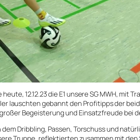
 heute, 12.12.23 die E1 unsere SG MWH, mit Tr
eler lauschten gebannt den Profitipps der be
roßer Begeisterung und Einsatzfreude bei d
h dem Dribbling, Passen, Torschuss und natür
nsere Truppe, reflektierten zusammen mit den