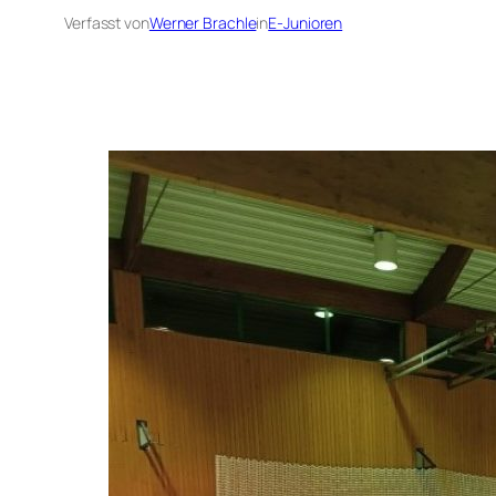
Verfasst von
Werner Brachle
in
E-Junioren