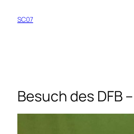
Zum
Inhalt
SC07
springen
Besuch des DFB –