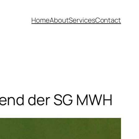
Home
About
Services
Contact
ugend der SG MWH