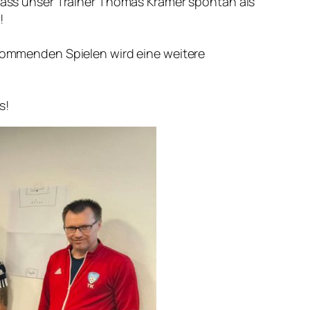
odass unser Trainer Thomas Krämer spontan als
!
n kommenden Spielen wird eine weitere
s!