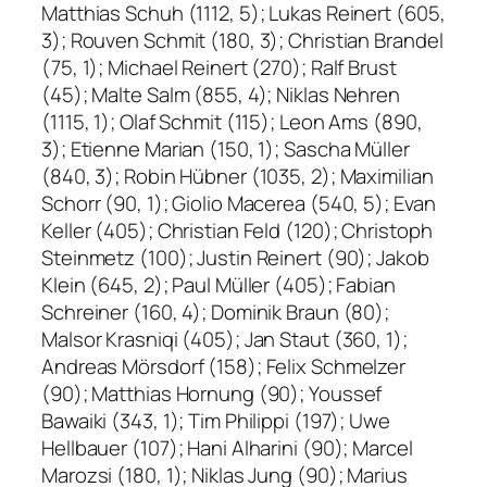
Matthias Schuh (1112, 5); Lukas Reinert (605,
3); Rouven Schmit (180, 3); Christian Brandel
(75, 1); Michael Reinert (270); Ralf Brust
(45); Malte Salm (855, 4); Niklas Nehren
(1115, 1); Olaf Schmit (115); Leon Ams (890,
3); Etienne Marian (150, 1); Sascha Müller
(840, 3); Robin Hübner (1035, 2); Maximilian
Schorr (90, 1); Giolio Macerea (540, 5); Evan
Keller (405); Christian Feld (120); Christoph
Steinmetz (100); Justin Reinert (90); Jakob
Klein (645, 2); Paul Müller (405); Fabian
Schreiner (160, 4); Dominik Braun (80);
Malsor Krasniqi (405); Jan Staut (360, 1);
Andreas Mörsdorf (158); Felix Schmelzer
(90); Matthias Hornung (90); Youssef
Bawaiki (343, 1); Tim Philippi (197); Uwe
Hellbauer (107); Hani Alharini (90); Marcel
Marozsi (180, 1); Niklas Jung (90); Marius