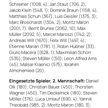
Schreiner (1008, 4); Jan Staut (706, 2);
Jakob Klein (548, 1); Dominik Braun (1158, 4);
Matthias Schuh (367); Luis Geisler (1375, 3);
Marc Broschardt (1304, 2); Moritz Maron
(2001, 7); Berrit Brunke (2062, 10); Max
Müller (2092, 5); Marcel Maroszi (1742, 2);
Andreas Will (1670); Felix Will (1497, 4);
Etienne Marian (1781, 1); Robin Hübner (33);
Giulio Macera ((628, 1); Maximilian Schorr
(535); Steven Möller ((50); Leon Alfred Ams
(45); Malsar Krasnici (575); Ibrahim
Almohemied (20);
Eingesetzte Spieler, 2. Mannschaft:
Daniel
Olk (180); Christian Bauer (450); Thorsten
Wagner (450); Tim Deckelnick (180); Steven
Möller (376); Luca Umlauf (690, 4); Yannik
Theobald (985, 2); Moritz Maron (180, 3);