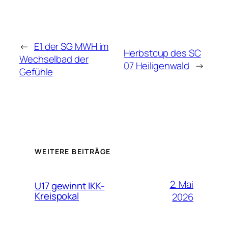
←
E1 der SG MWH im
Herbstcup des SC
Wechselbad der
07 Heiligenwald
→
Gefühle
WEITERE BEITRÄGE
2. Mai
U17 gewinnt IKK-
Kreispokal
2026