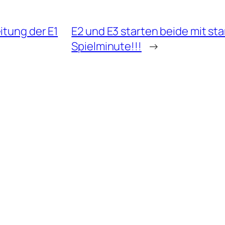
itung der E1
E2 und E3 starten beide mit st
Spielminute!!!
→