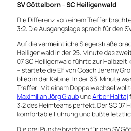
SV Göttelborn – SC Heil
Die Differenz von einem Treffer brach
3:2. Die Ausgangslage sprach für den S
Auf die vermeintliche Siegerstraße bra
Heiligenwald in der 25. Minute das zweit
07 SC Heiligenwald führte zur Halbzeit
– startete die Elf von Coach Jeremy Gr
blieb in der Kabine. In der 63. Minute w
Treffer! Mit einem Doppelwechsel wollte
Maximilian Jörg Glaub
und
Arber Halitaj
3:2 des Heimteams perfekt. Der SC 07 He
komfortable Führung und büßte letztlich
Die drei Punkte brachten für den SV Göt