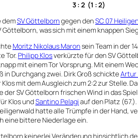
igenwald 3 : 2 (1 : 2)
te dem
SV Göttelborn
gegen den
SC 07 Heilige
V Göttelborn, was sich mit einem knappen Sieg
chte
Moritz Nikolaus Maron
sein Team in der 14
e Tor.
Philipp Klos
verkürzte für den SV Göttelb
 knapp mit einem Tor Vorsprung. Mit einem We
oß in Durchgang zwei. Dirk Groß schickte
Artur
ar Klos mit dem Ausgleich zum 2:2 zur Stelle. 
 der SV Göttelborn frischen Wind in das Spiel
für Klos und
Santino Pelagi
auf den Platz (67.)
iligenwald hatte alle Trümpfe in der Hand, ver
 eine bittere Niederlage ein.
telborn keinerlei Veränderung hinsichtlich de