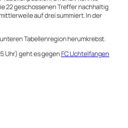
die 22 geschossenen Treffer nachhaltig
ittlerweile auf drei summiert. In der
r unteren Tabellenregion herumkrebst.
15 Uhr) geht es gegen
FC Uchtelfangen