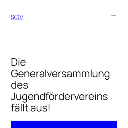
Zum
Inhalt
SC07
springen
Die
Generalversammlung
des
Jugendfördervereins
fällt aus!