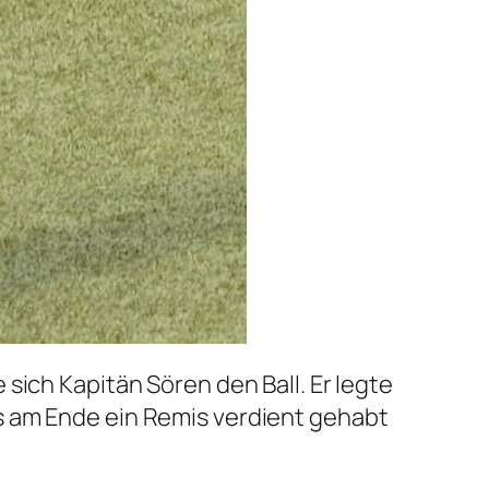
sich Kapitän Sören den Ball. Er legte
 was am Ende ein Remis verdient gehabt