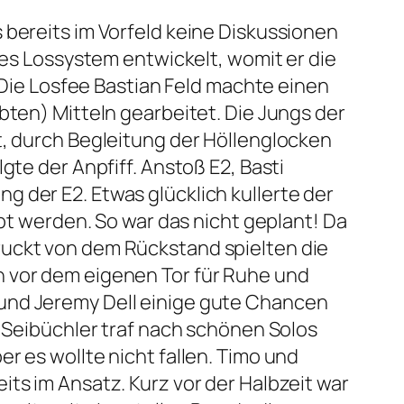
 bereits im Vorfeld keine Diskussionen
tes Lossystem entwickelt, womit er die
ie Losfee Bastian Feld machte einen
bten) Mitteln gearbeitet. Die Jungs der
t, durch Begleitung der Höllenglocken
gte der Anpfiff. Anstoß E2, Basti
 der E2. Etwas glücklich kullerte der
ppt werden. So war das nicht geplant! Da
ruckt von dem Rückstand spielten die
n vor dem eigenen Tor für Ruhe und
 und Jeremy Dell einige gute Chancen
n Seibüchler traf nach schönen Solos
r es wollte nicht fallen. Timo und
ts im Ansatz. Kurz vor der Halbzeit war