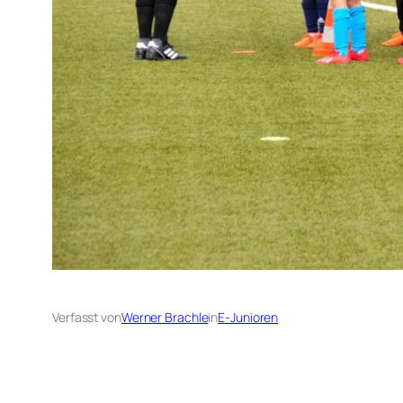
Verfasst von
Werner Brachle
in
E-Junioren