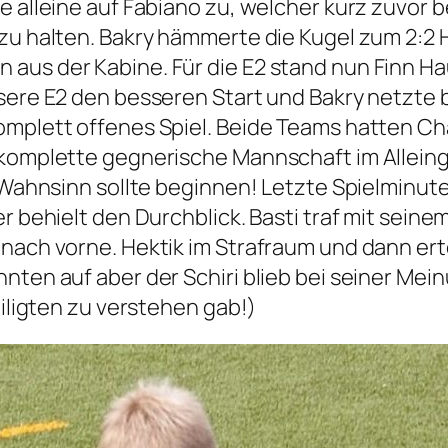
 alleine auf Fabiano zu, welcher kurz zuvor be
zu halten. Bakry hämmerte die Kugel zum 2:2 
us der Kabine. Für die E2 stand nun Finn Haup
nsere E2 den besseren Start und Bakry netzte
omplett offenes Spiel. Beide Teams hatten C
 komplette gegnerische Mannschaft im Alleing
r Wahnsinn sollte beginnen! Letzte Spielminut
r behielt den Durchblick. Basti traf mit seine
nach vorne. Hektik im Strafraum und dann ertön
ten auf aber der Schiri blieb bei seiner Meinu
eiligten zu verstehen gab!)