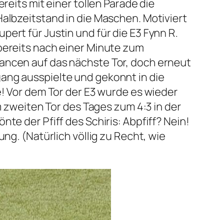
reits mit einer tollen Parade die
Halbzeitstand in die Maschen. Motiviert
ert für Justin und für die E3 Fynn R.
 bereits nach einer Minute zum
hancen auf das nächste Tor, doch erneut
ang ausspielte und gekonnt in die
e! Vor dem Tor der E3 wurde es wieder
m zweiten Tor des Tages zum 4:3 in der
te der Pfiff des Schiris: Abpfiff? Nein!
ng. (Natürlich völlig zu Recht, wie