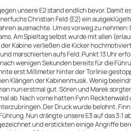
gegen unsere E2 stand endlich bevor. Damit es
ainerfuchs Christian Feld (E2) ein ausgeklügel
ahren ausmachte. Um es vorweg zu nehmen: D
ms. Am Spieltag selbst wurde mit allen (erlau
 der Kabine verließen die Kicker hochmotivier
und marschierten aufs Feld. Punkt 13 Uhr erfol
nach wenigen Sekunden bereits für die Führung
nnte erst Millimeter hinter der Torlinie gesto
ichen Klängen der Kabinenmusik. Wenig beeind
 man nun erstmal gut. Sören und Marek sorgte
tmal ab. Nach vorne hatten Fynn Recktenwald
 unterzubringen. Der Druck wurde belohnt. Fin
ührung. Nun drängte unsere E3 auf das 3:1 abe
zeichnet und erstickten einige Angriffe berei