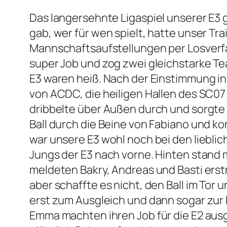
Das langersehnte Ligaspiel unserer E3 
gab, wer für wen spielt, hatte unser Tr
Mannschaftsaufstellungen per Losverf
super Job und zog zwei gleichstarke Tea
E3 waren heiß. Nach der Einstimmung in
von ACDC, die heiligen Hallen des SC07 
dribbelte über Außen durch und sorgte 
Ball durch die Beine von Fabiano und ko
war unsere E3 wohl noch bei den liebl
Jungs der E3 nach vorne. Hinten stand
meldeten Bakry, Andreas und Basti ers
aber schaffte es nicht, den Ball im Tor
erst zum Ausgleich und dann sogar zur F
Emma machten ihren Job für die E2 ausge