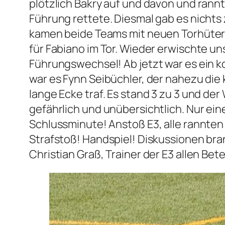
plötzlich Bakry auf und davon und rannte
Führung rettete. Diesmal gab es nichts 
kamen beide Teams mit neuen Torhütern a
für Fabiano im Tor. Wieder erwischte u
Führungswechsel! Ab jetzt war es ein k
war es Fynn Seibüchler, der nahezu die
lange Ecke traf. Es stand 3 zu 3 und de
gefährlich und unübersichtlich. Nur eine
Schlussminute! Anstoß E3, alle rannten 
Strafstoß! Handspiel! Diskussionen brann
Christian Graß, Trainer der E3 allen Bet