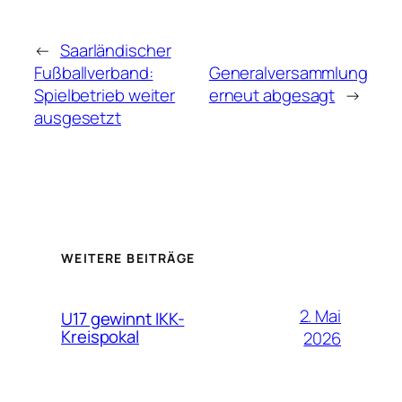
←
Saarländischer
Fußballverband:
Generalversammlung
Spielbetrieb weiter
erneut abgesagt
→
ausgesetzt
WEITERE BEITRÄGE
2. Mai
U17 gewinnt IKK-
Kreispokal
2026