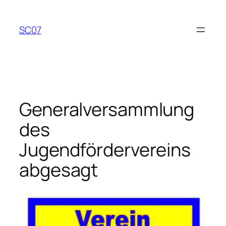
Zum
Inhalt
SC07
springen
Generalversammlung
des
Jugendfördervereins
abgesagt