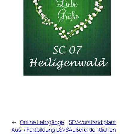
←
Online Lehrgänge
SFV-Vorstand plant
Aus-/ Fortbildung LSVS
Außerordentlichen