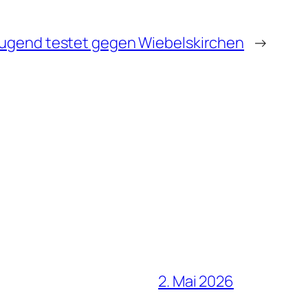
ugend testet gegen Wiebelskirchen
→
2. Mai 2026