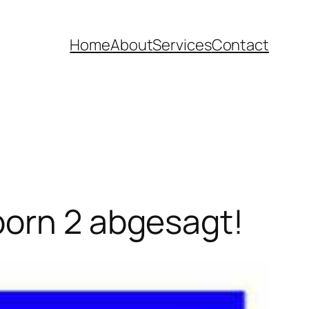
Home
About
Services
Contact
born 2 abgesagt!