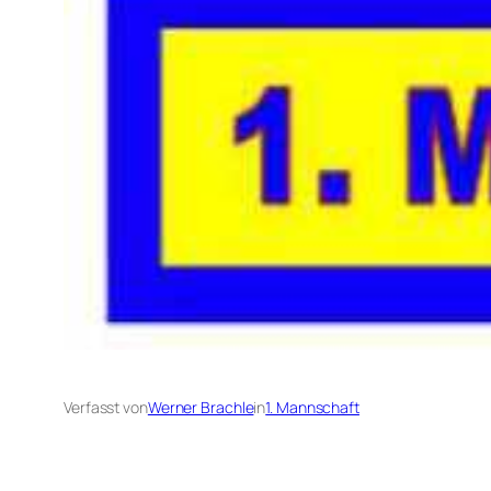
Verfasst von
Werner Brachle
in
1. Mannschaft