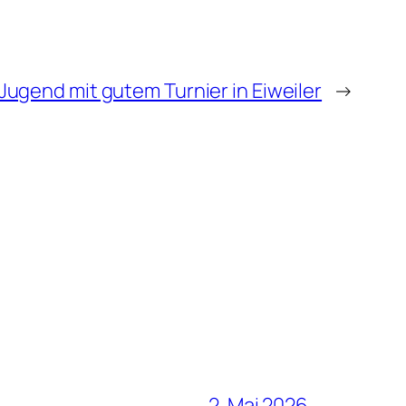
ugend mit gutem Turnier in Eiweiler
→
2. Mai 2026