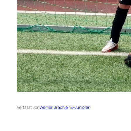
Verfasst von
Werner Brachle
in
E-Junioren