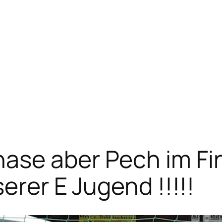
se aber Pech im Fina
serer E Jugend !!!!!