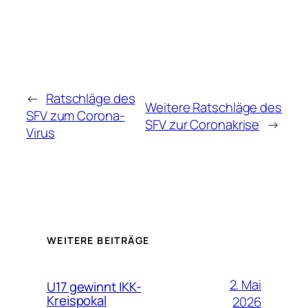
←
Ratschläge des
Weitere Ratschläge des
SFV zum Corona-
SFV zur Coronakrise
→
Virus
WEITERE BEITRÄGE
2. Mai
U17 gewinnt IKK-
Kreispokal
2026