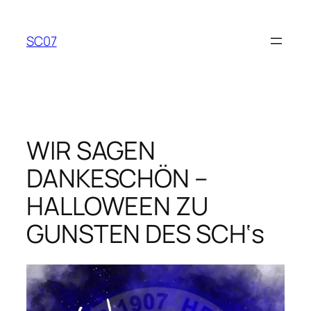
Zum
Inhalt
SC07
springen
WIR SAGEN
DANKESCHÖN –
HALLOWEEN ZU
GUNSTEN DES SCH‘s