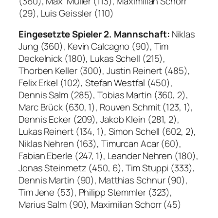
(360), Max Müller (113), Maximilian Schorr
(29), Luis Geissler (110)
Eingesetzte Spieler 2. Mannschaft:
Niklas
Jung (360), Kevin Calcagno (90), Tim
Deckelnick (180), Lukas Schell (215),
Thorben Keller (300), Justin Reinert (485),
Felix Erkel (102), Stefan Westfal (450),
Dennis Salm (285), Tobias Martin (360, 2),
Marc Brück (630, 1), Rouven Schmit (123, 1),
Dennis Ecker (209), Jakob Klein (281, 2),
Lukas Reinert (134, 1), Simon Schell (602, 2),
Niklas Nehren (163), Timurcan Acar (60),
Fabian Eberle (247, 1), Leander Nehren (180),
Jonas Steinmetz (450, 6), Tim Stuppi (333),
Dennis Martin (90), Matthias Schnur (90),
Tim Jene (53), Philipp Stemmler (323),
Marius Salm (90), Maximilian Schorr (45)