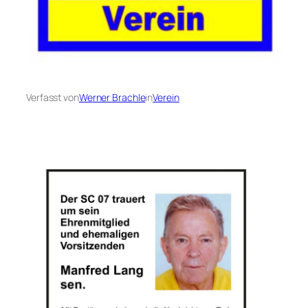
Verfasst von
Werner Brachle
in
Verein