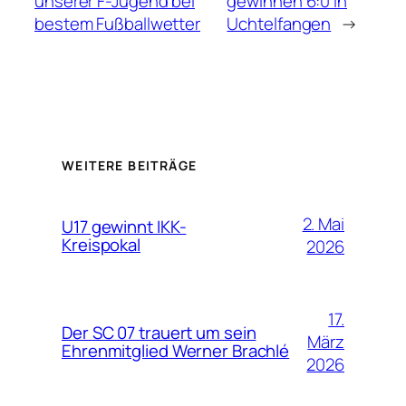
unserer F-Jugend bei
gewinnen 6:0 in
bestem Fußballwetter
Uchtelfangen
→
WEITERE BEITRÄGE
2. Mai
U17 gewinnt IKK-
Kreispokal
2026
17.
Der SC 07 trauert um sein
März
Ehrenmitglied Werner Brachlé
2026