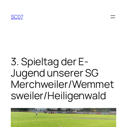
Zum
Inhalt
SC07
springen
3. Spieltag der E-
Jugend unserer SG
Merchweiler/Wemmet
sweiler/Heiligenwald