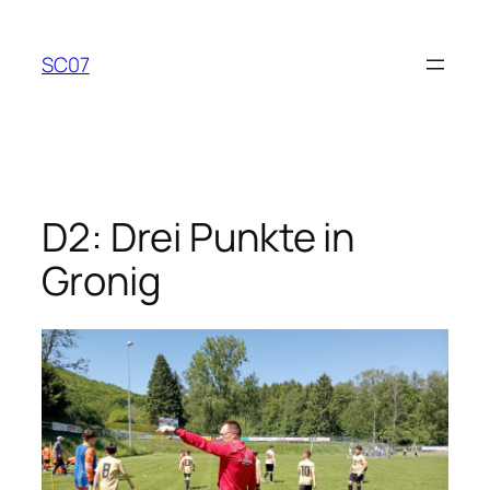
Zum
Inhalt
SC07
springen
D2: Drei Punkte in
Gronig