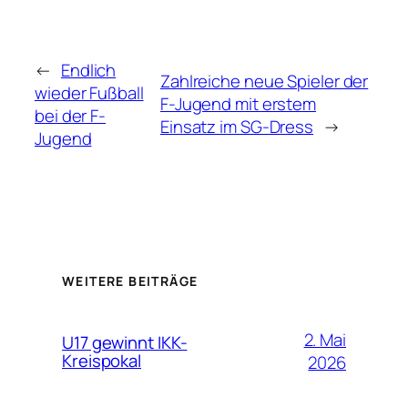
←
Endlich
Zahlreiche neue Spieler der
wieder Fußball
F-Jugend mit erstem
bei der F-
Einsatz im SG-Dress
→
Jugend
WEITERE BEITRÄGE
2. Mai
U17 gewinnt IKK-
Kreispokal
2026