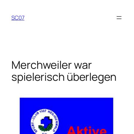
Zum
Inhalt
SC07
springen
Merchweiler war
spielerisch überlegen