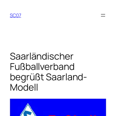
Zum
Inhalt
SC07
springen
Saarländischer
Fußballverband
begrüßt Saarland-
Modell