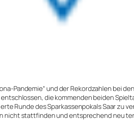
ona-Pandemie“ und der Rekordzahlen bei den 
 entschlossen, die kommenden beiden Spielta
 vierte Runde des Sparkassenpokals Saar zu ve
 nicht stattfinden und entsprechend neu ter