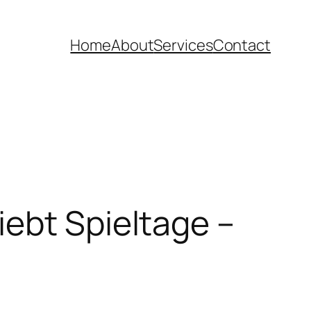
Home
About
Services
Contact
ebt Spieltage –