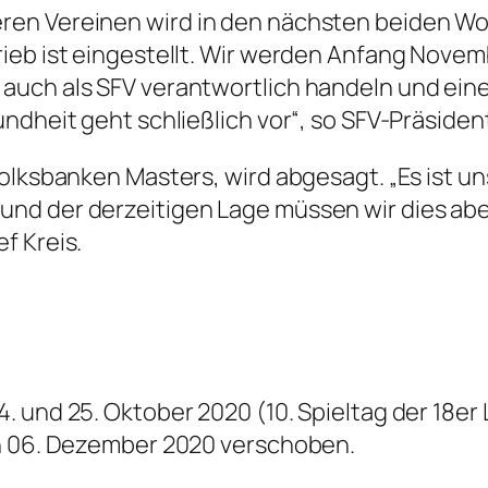
en Vereinen wird in den nächsten beiden Wo
ieb ist eingestellt. Wir werden Anfang Novem
auch als SFV verantwortlich handeln und ein
ndheit geht schließlich vor“, so SFV-Präside
lksbanken Masters, wird abgesagt. „Es ist uns 
nd der derzeitigen Lage müssen wir dies abe
f Kreis.
und 25. Oktober 2020 (10. Spieltag der 18er L
en 06. Dezember 2020 verschoben.