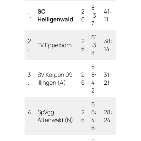
81
SC
2
41:
1.
:3
Heiligenwald
6
11
7
61
2
2
38:
FV Eppelborn
:3
.
6
14
8
5
3
SV Kerpen 09
2
8:
31:
.
Illingen (A)
6
4
21
2
6
4
SpVgg
2
6:
28:
.
Altenwald (N)
6
4
24
6