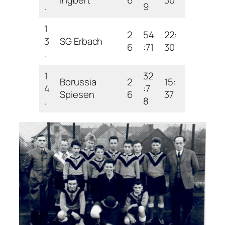
.
9
1
2
54
22:
3
SG Erbach
6
:71
30
.
1
32
Borussia
2
15:
4
:7
Spiesen
6
37
.
8