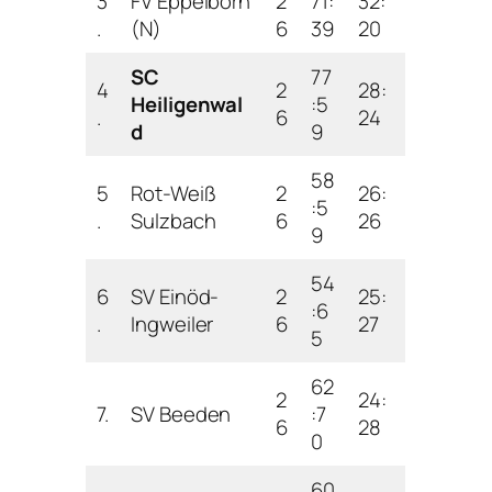
3
FV Eppelborn
2
71:
32:
.
(N)
6
39
20
SC
77
4
2
28:
Heiligenwal
:5
.
6
24
d
9
58
5
Rot-Weiß
2
26:
:5
.
Sulzbach
6
26
9
54
6
SV Einöd-
2
25:
:6
.
Ingweiler
6
27
5
62
2
24:
7.
SV Beeden
:7
6
28
0
60