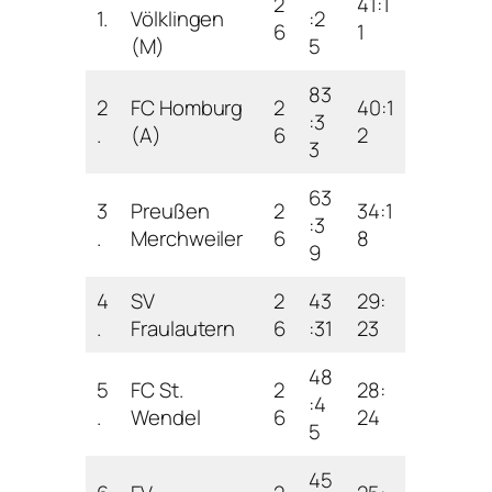
2
41:1
1.
Völklingen
:2
6
1
(M)
5
83
2
FC Homburg
2
40:1
:3
.
(A)
6
2
3
63
3
Preußen
2
34:1
:3
.
Merchweiler
6
8
9
4
SV
2
43
29:
.
Fraulautern
6
:31
23
48
5
FC St.
2
28:
:4
.
Wendel
6
24
5
45