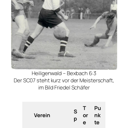
Heiligenwald – Bexbach 6:3
Der SC07 steht kurz vor der Meisterschaft,
im Bild Friedel Schäfer
T
Pu
S
Verein
or
nk
p
e
te