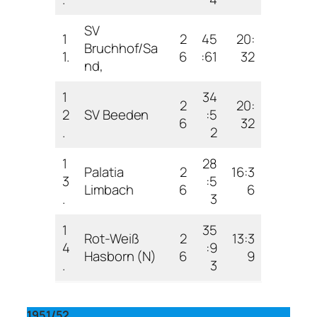
SV
1
2
45
20:
Bruchhof/Sa
1.
6
:61
32
nd,
1
34
2
20:
2
SV Beeden
:5
6
32
.
2
1
28
Palatia
2
16:3
3
:5
Limbach
6
6
.
3
1
35
Rot-Weiß
2
13:3
4
:9
Hasborn (N)
6
9
.
3
1951/52