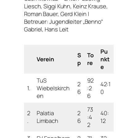
Liesch, Siggi Kuhn, Keinz Krause,
Roman Bauer, Gerd Klein |
Betreuer: Jugendleiter „Benno“
Gabriel, Hans Leit
Pu
S
To
Verein
nkt
p
re
e
TuS
92
2
42:1
1.
Wiebelskirch
:2
6
0
en
6
73
2
Palatia
2
40:
:4
.
Limbach
6
12
2