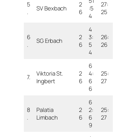
51
5
2
27:
SV Bexbach
:5
.
6
25
4
4
6
2
3:
26:
SG Erbach
.
6
5
26
4
6
Viktoria St.
2
4:
25:
7.
Ingbert
6
6
27
6
6
8
Palatia
2
2:
25:
.
Limbach
6
6
27
9