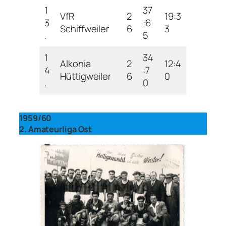
1
37
VfR
2
19:3
3
:6
Schiffweiler
6
3
.
5
1
34
Alkonia
2
12:4
4
:7
Hüttigweiler
6
0
.
0
1959/60
2. Amateurliga Ost