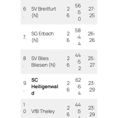
56
6
SV Breitfurt
2
27:
:5
.
(N)
6
25
0
58
SG Erbach
2
26:
7.
:4
(N)
6
26
4
44
8
SV Blies
2
25:
:5
.
Bliesen (N)
6
27
2
SC
62
9
2
23:
Heiligenwal
:6
.
6
29
d
4
1
44
2
23:
0
VfB Theley
:5
6
29
.
4