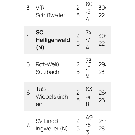
60
3
VfR
2
30:
:5
.
Schiffweiler
6
22
4
SC
74
4
2
30:
Heiligenwald
:7
.
6
22
(N)
4
73
5
Rot-Weiß
2
29:
:5
.
Sulzbach
6
23
9
TuS
63
6
2
26:
Wiebelskirch
:4
.
6
26
en
8
49
SV Einöd-
2
24:
7.
:6
Ingweiler (N)
6
28
3