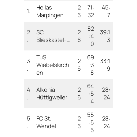
Hellas
2
71:
45:
1.
Marpingen
6
32
7
82
2
SC
2
39:1
:4
.
Blieskastel-L.
6
3
0
TuS
69
3
2
33:1
Wiebelskirch
:3
.
6
9
en
8
64
4
Alkonia
2
28:
:5
.
Hüttigweiler
6
24
4
55
5
FC St.
2
28:
:5
.
Wendel
6
24
5