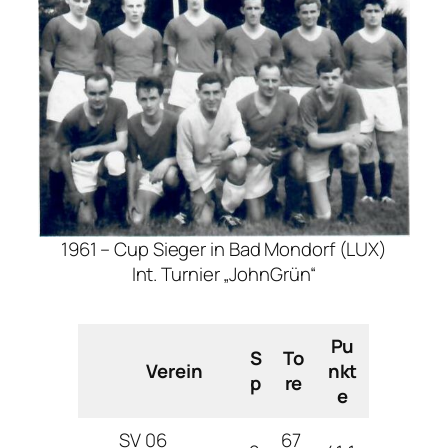
1961 – Cup Sieger in Bad Mondorf (LUX)
Int. Turnier „JohnGrün“
Pu
S
To
Verein
nkt
p
re
e
SV 06
67