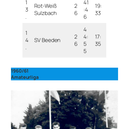
1
41
Rot-Weiß
2
19:
3
:4
Sulzbach
6
33
.
6
4
1
2
4:
17:
4
SV Beeden
6
5
35
.
5
1960/61
Amateurliga