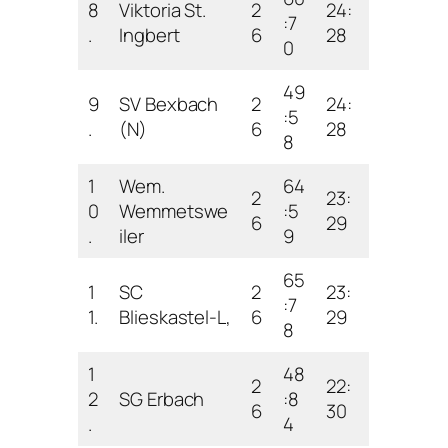
8
Viktoria St.
2
24:
:7
.
Ingbert
6
28
0
49
9
SV Bexbach
2
24:
:5
.
(N)
6
28
8
1
Wem.
64
2
23:
0
Wemmetswe
:5
6
29
.
iler
9
65
1
SC
2
23:
:7
1.
Blieskastel-L,
6
29
8
1
48
2
22:
2
SG Erbach
:8
6
30
.
4