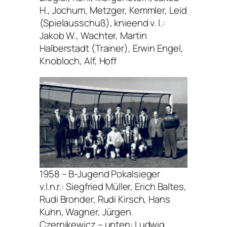
H., Jochum, Metzger, Kemmler, Leid
(Spielausschuß), knieend v. l.:
Jakob W., Wachter, Martin
Halberstadt (Trainer), Erwin Engel,
Knobloch, Alf, Hoff
1958 – B-Jugend Pokalsieger
v.l.n.r.: Siegfried Müller, Erich Baltes,
Rudi Bronder, Rudi Kirsch, Hans
Kuhn, Wagner, Jürgen
Czernikewicz – unten: Ludwig