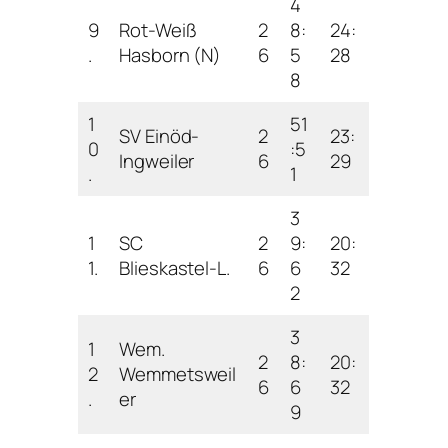
4
9
Rot-Weiß
2
8:
24:
.
Hasborn (N)
6
5
28
8
1
51
SV Einöd-
2
23:
0
:5
Ingweiler
6
29
.
1
3
1
SC
2
9:
20:
1.
Blieskastel-L.
6
6
32
2
3
1
Wem.
2
8:
20:
2
Wemmetsweil
6
6
32
.
er
9