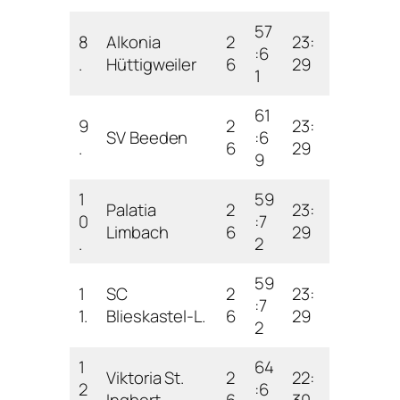
57
8
Alkonia
2
23:
:6
.
Hüttigweiler
6
29
1
61
9
2
23:
SV Beeden
:6
.
6
29
9
1
59
Palatia
2
23:
0
:7
Limbach
6
29
.
2
59
1
SC
2
23:
:7
1.
Blieskastel-L.
6
29
2
1
64
Viktoria St.
2
22:
2
:6
Ingbert
6
30