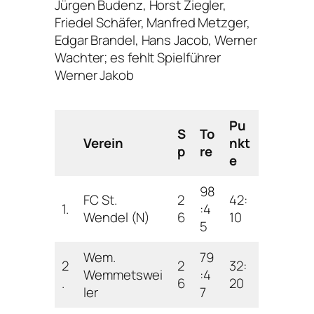
Jürgen Budenz, Horst Ziegler,
Friedel Schäfer, Manfred Metzger,
Edgar Brandel, Hans Jacob, Werner
Wachter; es fehlt Spielführer
Werner Jakob
Pu
S
To
Verein
nkt
p
re
e
98
FC St.
2
42:
1.
:4
Wendel (N)
6
10
5
Wem.
79
2
2
32:
Wemmetswei
:4
.
6
20
ler
7