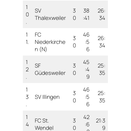
1
SV
3
38
26:
0
Thalexweiler
0
:41
34
.
1
FC
46
3
26:
1.
Niederkirche
:5
0
34
n (N)
6
1
45
SF
3
25:
2
:4
Güdesweiler
0
35
.
9
1
46
3
25:
3
SV Illingen
:5
0
35
.
6
1
42
FC St.
3
21:3
4
:6
Wendel
0
9