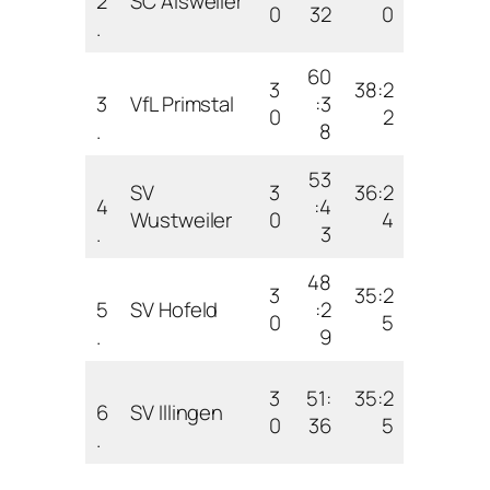
2
SC Alsweiler
0
32
0
.
60
3
38:2
3
VfL Primstal
:3
0
2
.
8
53
SV
3
36:2
4
:4
Wustweiler
0
4
.
3
48
3
35:2
5
SV Hofeld
:2
0
5
.
9
3
51:
35:2
6
SV Illingen
0
36
5
.