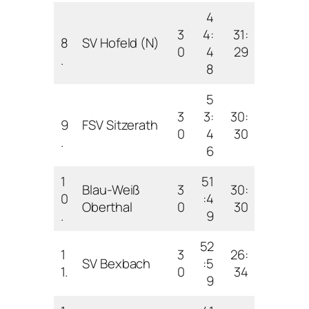
4
3
4:
31:
8
SV Hofeld (N)
0
4
29
.
8
5
3
3:
30:
9
FSV Sitzerath
0
4
30
.
6
1
51
Blau-Weiß
3
30:
0
:4
Oberthal
0
30
.
9
52
1
3
26:
SV Bexbach
:5
1.
0
34
9