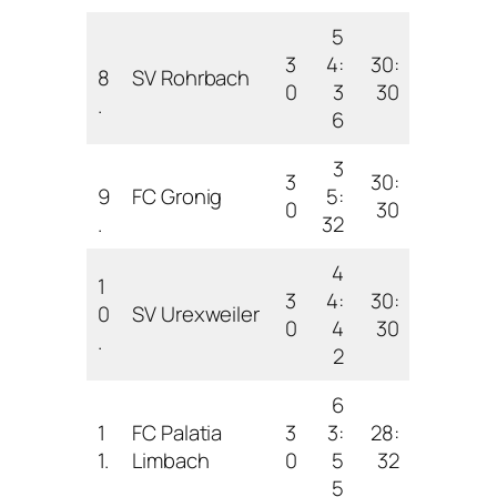
5
3
4:
30:
8
SV Rohrbach
0
3
30
.
6
3
3
30:
9
FC Gronig
5:
0
30
.
32
4
1
3
4:
30:
0
SV Urexweiler
0
4
30
.
2
6
1
FC Palatia
3
3:
28:
1.
Limbach
0
5
32
5