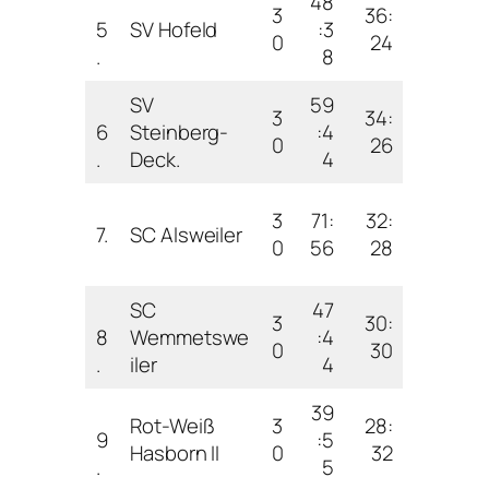
48
3
36:
5
SV Hofeld
:3
0
24
.
8
SV
59
3
34:
6
Steinberg-
:4
0
26
.
Deck.
4
3
71:
32:
7.
SC Alsweiler
0
56
28
SC
47
3
30:
8
Wemmetswe
:4
0
30
.
iler
4
39
Rot-Weiß
3
28:
9
:5
Hasborn II
0
32
.
5