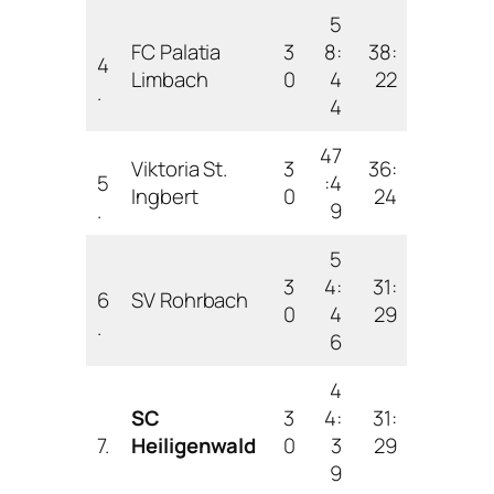
5
FC Palatia
3
8:
38:
4
Limbach
0
4
22
.
4
47
Viktoria St.
3
36:
5
:4
Ingbert
0
24
.
9
5
3
4:
31:
6
SV Rohrbach
0
4
29
.
6
4
SC
3
4:
31:
7.
Heiligenwald
0
3
29
9