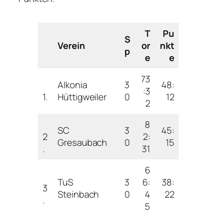
T
Pu
S
Verein
or
nkt
p
e
e
73
Alkonia
3
48:
:3
1.
Hüttigweiler
0
12
2
8
SC
3
45:
2
2:
Gresaubach
0
15
.
31
6
TuS
3
6:
38:
3
Steinbach
0
4
22
.
5