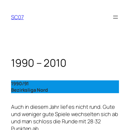
Zum
Inhalt
SC07
springen
1990 – 2010
1990/91
Bezirksliga Nord
Auch in diesem Jahr lief es nicht rund. Gute
und weniger gute Spiele wechselten sich ab
und man schloss die Runde mit 28:32
Punkten ab.