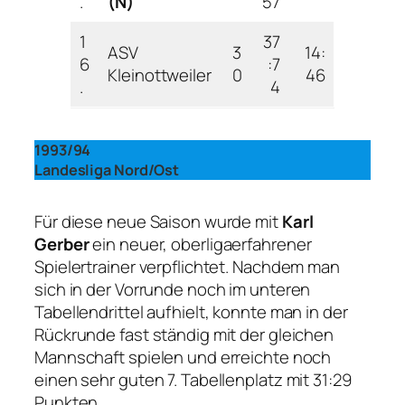
.
(N)
57
1
37
ASV
3
14:
6
:7
Kleinottweiler
0
46
.
4
1993/94
Landesliga Nord/Ost
Für diese neue Saison wurde mit
Karl
Gerber
ein neuer, oberligaerfahrener
Spielertrainer verpflichtet. Nachdem man
sich in der Vorrunde noch im unteren
Tabellendrittel aufhielt, konnte man in der
Rückrunde fast ständig mit der gleichen
Mannschaft spielen und erreichte noch
einen sehr guten 7. Tabellenplatz mit 31:29
Punkten.