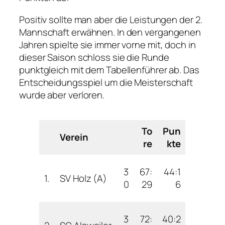
Positiv sollte man aber die Leistungen der 2.
Mannschaft erwähnen. In den vergangenen
Jahren spielte sie immer vorne mit, doch in
dieser Saison schloss sie die Runde
punktgleich mit dem Tabellenführer ab. Das
Entscheidungsspiel um die Meisterschaft
wurde aber verloren.
To
Pun
Verein
re
kte
3
67:
44:1
1.
SV Holz (A)
0
29
6
3
72:
40:2