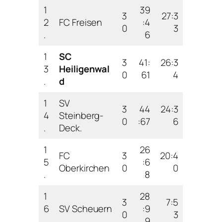
1
39
3
27:3
2
FC Freisen
:4
0
3
.
6
1
SC
3
41:
26:3
3
Heiligenwal
0
61
4
.
d
1
SV
3
44
24:3
4
Steinberg-
0
:67
6
.
Deck.
1
26
FC
3
20:4
5
:6
Oberkirchen
0
0
.
8
1
28
3
7:5
6
SV Scheuern
:9
0
3
.
9