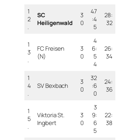
1
47
SC
3
28:
2
:4
Heiligenwald
0
32
.
5
4
1
FC Freisen
3
6:
26:
3
(N)
0
5
34
.
4
1
32
3
24:
4
SV Bexbach
:6
0
36
.
0
3
1
Viktoria St.
3
9:
22:
5
Ingbert
0
6
38
.
5