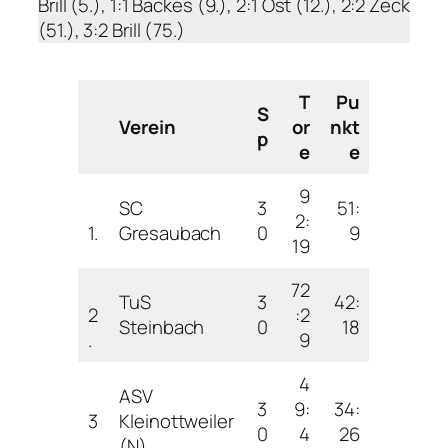
Brill (5.), 1:1 Backes (9.), 2:1 Ost (12.), 2:2 Zeck
(51.), 3:2 Brill (75.)
T
Pu
S
Verein
or
nkt
p
e
e
9
SC
3
51:
2:
1.
Gresaubach
0
9
19
72
TuS
3
42:
2
:2
Steinbach
0
18
.
9
4
ASV
3
9:
34:
3
Kleinottweiler
0
4
26
.
(N)