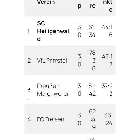
Verein
nkt
p
re
e
SC
3
61:
44:1
1.
Heiligenwal
0
34
6
d
78
3
43:1
2
VfL Primstal
:3
0
7
.
8
Preußen
3
51:
37:2
3
Merchweiler
0
42
3
.
62
3
36:
4
FC Freisen
:4
0
24
.
9