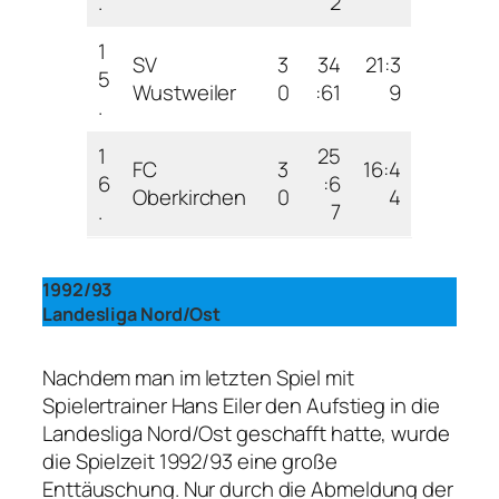
.
2
1
SV
3
34
21:3
5
Wustweiler
0
:61
9
.
1
25
FC
3
16:4
6
:6
Oberkirchen
0
4
.
7
1992/93
Landesliga Nord/Ost
Nachdem man im letzten Spiel mit
Spielertrainer Hans Eiler den Aufstieg in die
Landesliga Nord/Ost geschafft hatte, wurde
die Spielzeit 1992/93 eine große
Enttäuschung. Nur durch die Abmeldung der