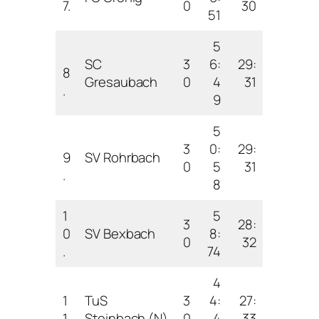
7.
0
30
51
5
SC
3
6:
29:
8
Gresaubach
0
4
31
.
9
5
3
0:
29:
9
SV Rohrbach
0
5
31
.
8
1
5
3
28:
0
SV Bexbach
8:
0
32
.
74
4
1
TuS
3
4:
27:
1.
Steinbach (N)
0
4
33