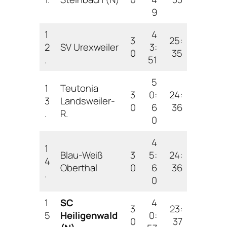
9
1
4
3
25:
2
SV Urexweiler
3:
0
35
.
51
5
1
Teutonia
3
0:
24:
3
Landsweiler-
0
6
36
.
R.
0
4
1
Blau-Weiß
3
5:
24:
4
Oberthal
0
6
36
.
0
1
SC
4
3
23:
5
Heiligenwald
0:
0
37