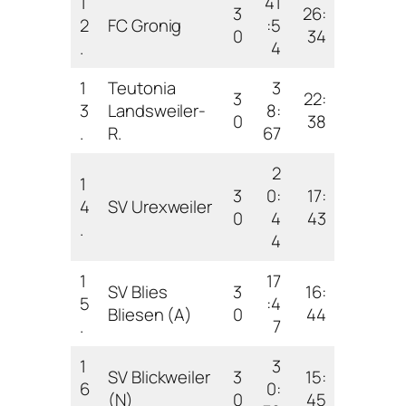
1
41
3
26:
2
FC Gronig
:5
0
34
.
4
1
Teutonia
3
3
22:
3
Landsweiler-
8:
0
38
.
R.
67
2
1
3
0:
17:
4
SV Urexweiler
0
4
43
.
4
1
17
SV Blies
3
16:
5
:4
Bliesen (A)
0
44
.
7
1
3
SV Blickweiler
3
15:
6
0:
(N)
0
45