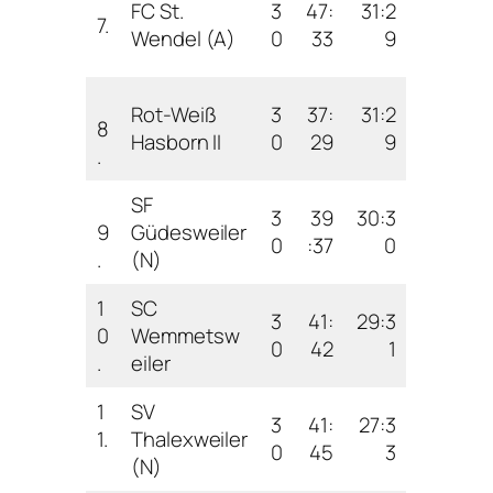
FC St.
3
47:
31:2
7.
Wendel (A)
0
33
9
Rot-Weiß
3
37:
31:2
8
Hasborn II
0
29
9
.
SF
3
39
30:3
9
Güdesweiler
0
:37
0
.
(N)
1
SC
3
41:
29:3
0
Wemmetsw
0
42
1
.
eiler
1
SV
3
41:
27:3
1.
Thalexweiler
0
45
3
(N)