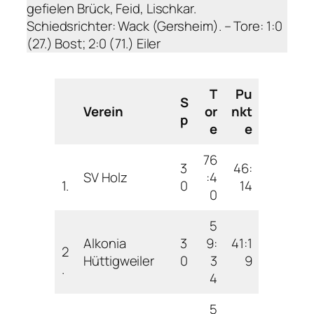
gefielen Brück, Feid, Lischkar.
Schiedsrichter: Wack (Gersheim). – Tore: 1:0
(27.) Bost; 2:0 (71.) Eiler
T
Pu
S
Verein
or
nkt
p
e
e
76
3
46:
SV Holz
:4
1.
0
14
0
5
Alkonia
3
9:
41:1
2
Hüttigweiler
0
3
9
.
4
5