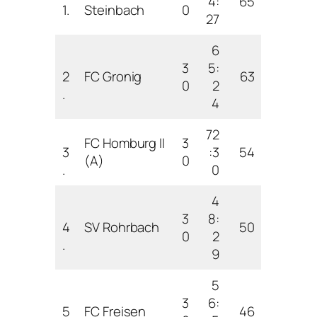
4:
65
1.
Steinbach
0
27
6
3
5:
2
FC Gronig
63
0
2
.
4
72
FC Homburg II
3
3
:3
54
(A)
0
.
0
4
3
8:
4
SV Rohrbach
50
0
2
.
9
5
3
6:
5
FC Freisen
46