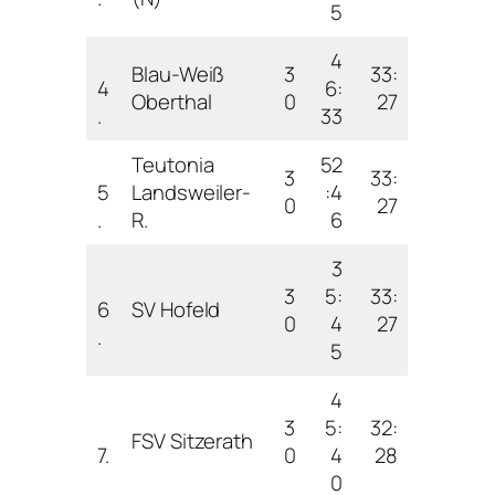
5
4
Blau-Weiß
3
33:
4
6:
Oberthal
0
27
.
33
Teutonia
52
3
33:
5
Landsweiler-
:4
0
27
.
R.
6
3
3
5:
33:
6
SV Hofeld
0
4
27
.
5
4
3
5:
32:
FSV Sitzerath
7.
0
4
28
0