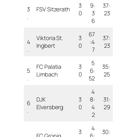
3
9:
37:
3
FSV Sitzerath
0
3
23
.
6
67
Viktoria St.
3
37:
4
:4
Ingbert
0
23
.
7
5
FC Palatia
3
35:
5
6:
Limbach
0
25
.
52
4
DJK
3
8:
31:
6
Elversberg
0
4
29
.
2
4
3
30:
FC Gronig
6: