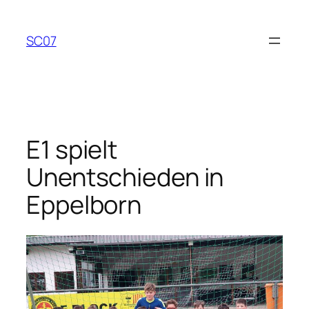
Zum
Inhalt
SC07
springen
E1 spielt
Unentschieden in
Eppelborn