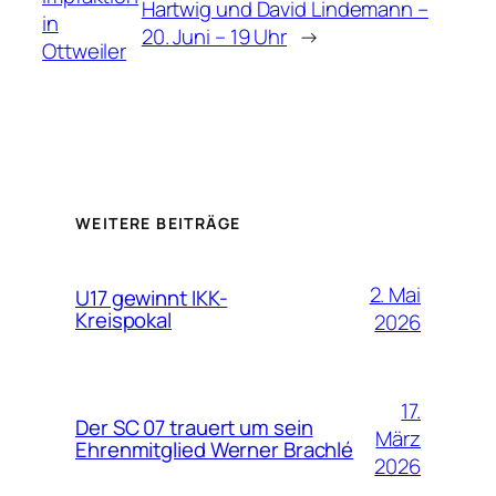
Hartwig und David Lindemann –
in
20. Juni – 19 Uhr
→
Ottweiler
WEITERE BEITRÄGE
2. Mai
U17 gewinnt IKK-
Kreispokal
2026
17.
Der SC 07 trauert um sein
März
Ehrenmitglied Werner Brachlé
2026