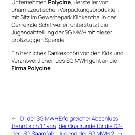
Unternehmen
Polycine
, Hersteller von
pharmazeutischen Verpackungsprodukten
mit Sitz im Gewerbepark Klinkenthal in der
Gemeinde Schiffweiler, unterstützt die
Jugendabteilung der SG MWH mit dieser
großzügigen Spende.
Ein herzliches Dankeschön von den Kids und
Verantwortlichen des SG MWH geht an die
Firma Polycine
.
←
D1 der SG MWH
Erfolgreicher Abschluss
trennt sich 1:1 von
der Qualirunde für die D2-
der JSG Saarpfalz
Jugend der SG MWH 2
→