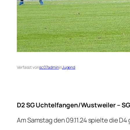
Verfasst von
sc07admin
in
Jugend
D2 SG Uchtelfangen/Wustweile
Am Samstag den 09.11.24 spielte die D