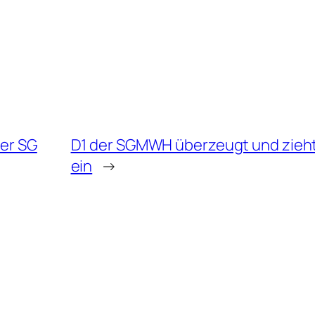
der SG
D1 der SGMWH überzeugt und zieht i
ein
→