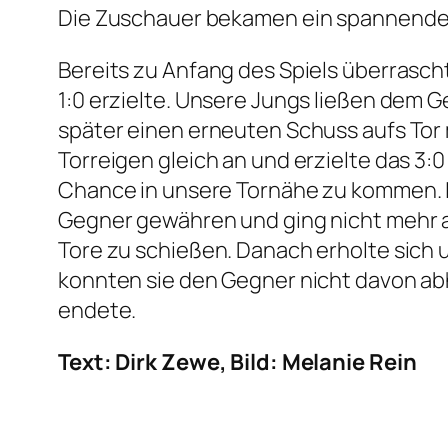
Die Zuschauer bekamen ein spannendes 
Bereits zu Anfang des Spiels überrasc
1:0 erzielte. Unsere Jungs ließen dem 
später einen erneuten Schuss aufs Tor 
Torreigen gleich an und erzielte das 3:
Chance in unsere Tornähe zu kommen. In
Gegner gewähren und ging nicht mehr ak
Tore zu schießen. Danach erholte sich
konnten sie den Gegner nicht davon abh
endete.
Text: Dirk Zewe, Bild: Melanie Rein